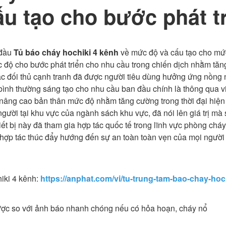
u tạo cho bước phát t
 đầu
Tủ báo cháy hochiki 4 kênh
về mức độ và cấu tạo cho m
 độ cho bước phát triển cho nhu cầu trong chiến dịch nhằm tă
c đối thủ cạnh tranh đã được người tiêu dùng hưởng ứng nồng n
bình thường sáng tạo cho nhu cầu ban đầu chính là thông qua 
 nâng cao bản thân mức độ nhằm tăng cường trong thời đại hiệ
người tại khu vực của ngành sách khu vực, đã nói lên giá trị 
ết bị này đã tham gia hợp tác quốc tế trong lĩnh vực phòng chá
hợp tác thúc đẩy hướng đến sự an toàn toàn vẹn của mọi người d
iki 4 kênh:
https://anphat.com/vi/tu-trung-tam-bao-chay-hoc
lược so với ảnh báo nhanh chóng nếu có hỏa hoạn, cháy nổ