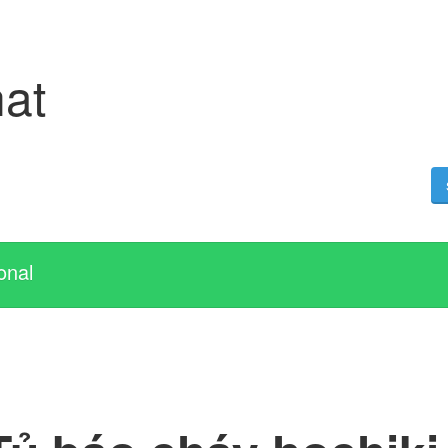
at
onal