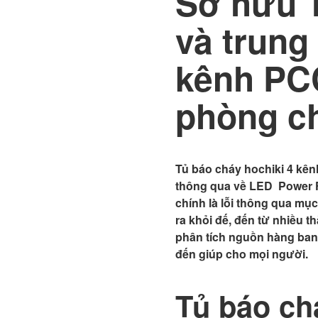
Sở hữu T
và trung
kênh PC
phòng c
Tủ báo cháy hochiki 4 kê
thông qua về LED Power F
chính là lỗi thông qua mụ
ra khỏi đế, đến từ nhiều 
phân tích nguồn hàng ban 
đến giúp cho mọi người.
Tủ báo ch