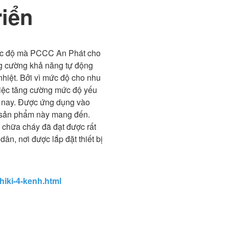
riển
ức độ mà PCCC An Phát cho
ng cường khả năng tự động
hiệt. Bởi vì mức độ cho nhu
việc tăng cường mức độ yếu
n nay. Được ứng dụng vào
mà sản phẩm này mang đến.
y chữa cháy đã đạt được rất
ân, nơi được lắp đặt thiết bị
hiki-4-kenh.html